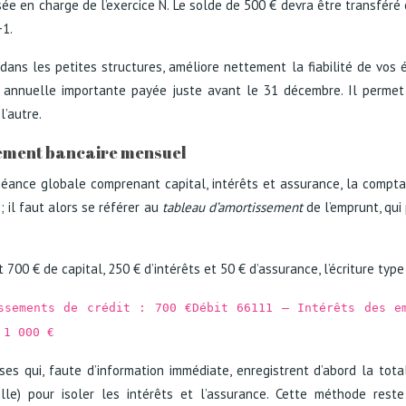
ssée en charge de l’exercice N. Le solde de 500 € devra être transféré
+1.
ns les petites structures, améliore nettement la fiabilité de vos ét
e annuelle importante payée juste avant le 31 décembre. Il permet
’autre.
vement bancaire mensuel
nce globale comprenant capital, intérêts et assurance, la comptabi
; il faut alors se référer au
tableau d’amortissement
de l’emprunt, qui
0 € de capital, 250 € d’intérêts et 50 € d’assurance, l’écriture type 
ssements de crédit : 700 €Débit 66111 – Intérêts des e
 1 000 €
ses qui, faute d’information immédiate, enregistrent d’abord la tot
lle) pour isoler les intérêts et l’assurance. Cette méthode res