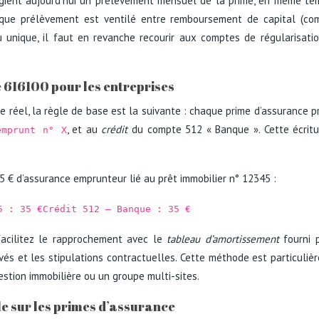
égient aujourd’hui un prélèvement mensuel de la prime, en même tem
aque prélèvement est ventilé entre remboursement de capital (co
 unique, il faut en revanche recourir aux comptes de régularisatio
 616100 pour les entreprises
 réel, la règle de base est la suivante : chaque prime d’assurance p
, et au
crédit
du compte 512 « Banque ». Cette écritur
emprunt n° X
5 € d’assurance emprunteur lié au prêt immobilier n° 12345 :
5 : 35 €Crédit 512 – Banque : 35 €
acilitez le rapprochement avec le
tableau d’amortissement
fourni p
s et les stipulations contractuelles. Cette méthode est particulièr
stion immobilière ou un groupe multi-sites.
e sur les primes d’assurance