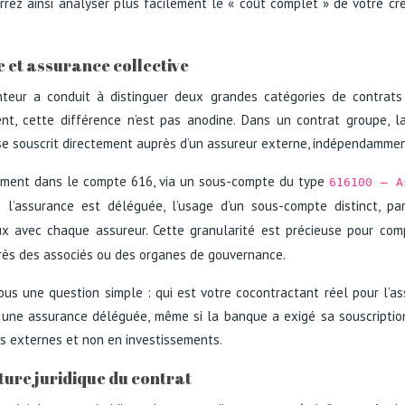
rez ainsi analyser plus facilement le « coût complet » de votre crédi
 et assurance collective
nteur a conduit à distinguer deux grandes catégories de contrats 
nt, cette différence n’est pas anodine. Dans un contrat groupe, l
ise souscrit directement auprès d’un assureur externe, indépendammen
trement dans le compte 616, via un sous-compte du type
616100 – A
 l’assurance est déléguée, l’usage d’un sous-compte distinct, 
ux avec chaque assureur. Cette granularité est précieuse pour com
près des associés ou des organes de gouvernance.
us une question simple : qui est votre cocontractant réel pour l’a
 une assurance déléguée, même si la banque a exigé sa souscription.
es externes et non en investissements.
ture juridique du contrat