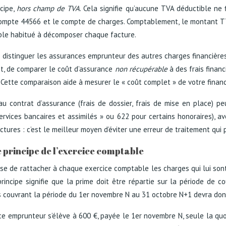
cipe,
hors champ de TVA
. Cela signifie qu’aucune TVA déductible ne 
n compte 44566 et le compte de charges. Comptablement, le montant T
table habitué à décomposer chaque facture.
distinguer les assurances emprunteur des autres charges financières d
et, de comparer le coût d’assurance
non récupérable
à des frais financ
 Cette comparaison aide à mesurer le « coût complet » de votre finan
au contrat d’assurance (frais de dossier, frais de mise en place) p
ervices bancaires et assimilés » ou 622 pour certains honoraires), a
ures : c’est le meilleur moyen d’éviter une erreur de traitement qui po
 principe de l’exercice comptable
e de rattacher à chaque exercice comptable les charges qui lui sont
principe signifie que la prime doit être répartie sur la période de c
 couvrant la période du 1er novembre N au 31 octobre N+1 devra donc
nce emprunteur s’élève à 600 €, payée le 1er novembre N, seule la q