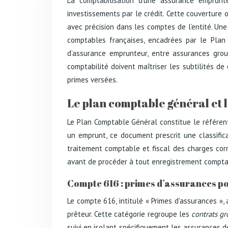
La comptabilisation d’une assurance emprunte
investissements par le crédit. Cette couverture o
avec précision dans les comptes de l’entité. Une 
comptables françaises, encadrées par le Plan C
d’assurance emprunteur, entre assurances grou
comptabilité doivent maîtriser les subtilités de
primes versées.
Le plan comptable général et 
Le Plan Comptable Général constitue le référent
un emprunt, ce document prescrit une classifica
traitement comptable et fiscal des charges corr
avant de procéder à tout enregistrement compta
Compte 616 : primes d’assurances po
Le compte 616, intitulé « Primes d’assurances »,
prêteur. Cette catégorie regroupe les
contrats g
suivi en isolant spécifiquement les assurances de 