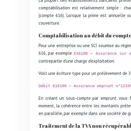
La plupart des établissements bancaires privil
comptabilisation est relativement simple : ch
(compte 616). Lorsque la prime est annuelle ou
couverture.
Comptabilisation au débit du compte
Pour une entreprise ou une SCI soumise au régime
616, par exemple
616100 – Assurance sur 
contrepartie d’une charge d’exploitation.
Voici une écriture type pour un prélèvement de 3
Débit 616100 – Assurance emprunt n°1234
En créant un sous-compte par emprunt, vous f
moment, la cohérence entre les montants prélevé
en parallèle, par exemple dans une société de ge
Traitement de la TVA non récupérabl