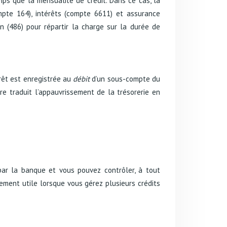
ps que la mensualité de crédit. Dans ce cas, la
mpte 164), intérêts (compte 6611) et assurance
n (486) pour répartir la charge sur la durée de
rêt est enregistrée au
débit
d’un sous-compte du
e traduit l’appauvrissement de la trésorerie en
ar la banque et vous pouvez contrôler, à tout
ement utile lorsque vous gérez plusieurs crédits