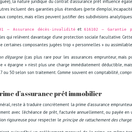
uée), la nature juridique du contrat d’assurance prêt influence égal
autres incluent des garanties plus étendues (perte d’emploi, incapacité
x comptes, mais elles peuvent justifier des subdivisions analytique
et
01 – Assurance décès-invalidité
616102 – Garantie p
es qui relèvent davantage d’une protection sociale facultative. Cette di
 de certaines composantes jugées trop « personnelles » ou assimilable
on d’épargne
(cas plus rare pour les assurances emprunteur, mais po
rtie « épargne » n’est plus une charge immédiatement déductible, mais
 27 ou 50 selon son traitement. Comme souvent en comptabilité, comp
 prime d’assurance prêt immobilier
éral, reste à traduire concrètement la prime d’assurance emprunteur 
ment avec l’échéance de prêt, facturée annuellement, ou payée en un
ion rigoureuse pour respecter le
principe de rattachement des charges