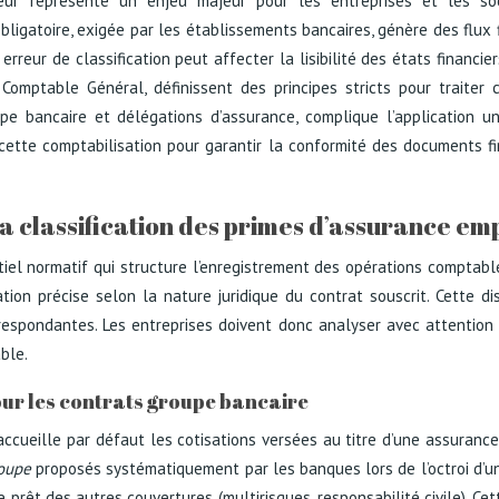
ur représente un enjeu majeur pour les entreprises et les soci
bligatoire, exigée par les établissements bancaires, génère des flux 
erreur de classification peut affecter la lisibilité des états financie
omptable Général, définissent des principes stricts pour traiter c
pe bancaire et délégations d’assurance, complique l’application un
 cette comptabilisation pour garantir la conformité des documents fin
la classification des primes d’assurance e
iel normatif qui structure l’enregistrement des opérations comptable
tion précise selon la nature juridique du contrat souscrit. Cette d
espondantes. Les entreprises doivent donc analyser avec attention 
ble.
ur les contrats groupe bancaire
 accueille par défaut les cotisations versées au titre d’une assuran
roupe
proposés systématiquement par les banques lors de l’octroi d’un 
prêt des autres couvertures (multirisques, responsabilité civile). Cet