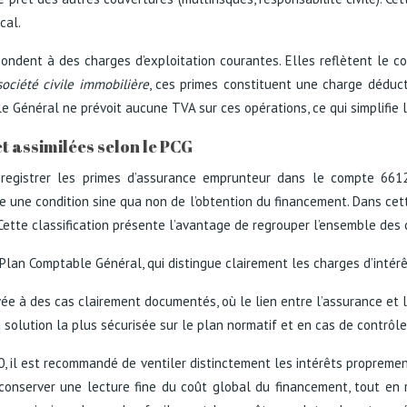
cal.
ndent à des charges d’exploitation courantes. Elles reflètent le co
société civile immobilière
, ces primes constituent une charge déducti
ble Général ne prévoit aucune TVA sur ces opérations, ce qui simplifie 
t assimilées selon le PCG
enregistrer les primes d’assurance emprunteur dans le compte 6612
ue une condition sine qua non de l’obtention du financement. Dans cet
 Cette classification présente l’avantage de regrouper l’ensemble des 
 Plan Comptable Général, qui distingue clairement les charges d’intér
e à des cas clairement documentés, où le lien entre l’assurance et l’o
solution la plus sécurisée sur le plan normatif et en cas de contrôle
, il est recommandé de ventiler distinctement les intérêts propremen
 conserver une lecture fine du coût global du financement, tout e