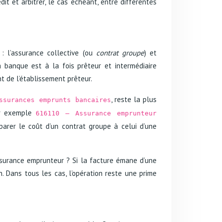
t et arbitrer, le cas échéant, entre différentes
: l’assurance collective (ou
contrat groupe
) et
a banque est à la fois prêteur et intermédiaire
t de l’établissement prêteur.
, reste la plus
ssurances emprunts bancaires
par exemple
616110 – Assurance emprunteur
parer le coût d’un contrat groupe à celui d’une
ssurance emprunteur ? Si la facture émane d’une
 Dans tous les cas, l’opération reste une prime