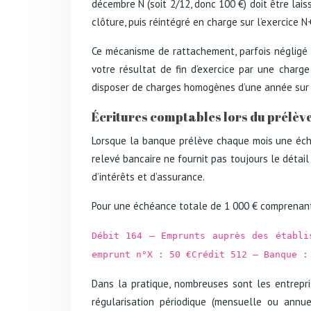
décembre N (soit 2/12, donc 100 €) doit être lai
clôture, puis réintégré en charge sur l’exercice N
Ce mécanisme de rattachement, parfois négligé da
votre résultat de fin d’exercice par une charg
disposer de charges homogènes d’une année sur l
Écritures comptables lors du prélè
Lorsque la banque prélève chaque mois une échéa
relevé bancaire ne fournit pas toujours le détail 
d’intérêts et d’assurance.
Pour une échéance totale de 1 000 € comprenant 70
Débit 164 – Emprunts auprès des établi
emprunt n°X : 50 €Crédit 512 – Banque :
Dans la pratique, nombreuses sont les entrepri
régularisation périodique (mensuelle ou annue