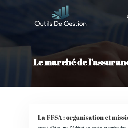
Le marché de l’assuran
La FFSA : organisation et miss
Avant d’être une Fédération, cette organisation, créée en 1937, a été un syndicat professionnel. Aujourd’hui, « elle regroupe 245 entreprises représentant 90 % du