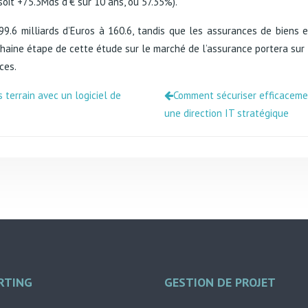
soit +75.3Mds d’€ sur 10 ans, ou 57.35%).
6 milliards d’Euros à 160.6, tandis que les assurances de biens et
ochaine étape de cette étude sur le marché de l’assurance portera sur
ces.
 terrain avec un logiciel de
Comment sécuriser efficaceme
une direction IT stratégique
RTING
GESTION DE PROJET