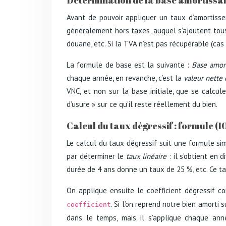
Détermination de la base amortissable
Avant de pouvoir appliquer un taux d’amortissem
généralement hors taxes, auquel s’ajoutent tous l
douane, etc. Si la TVA n’est pas récupérable (cas
La formule de base est la suivante :
Base amort
chaque année, en revanche, c’est la
valeur nette
VNC, et non sur la base initiale, que se calcu
d’usure » sur ce qu’il reste réellement du bien.
Calcul du taux dégressif : formule (10
Le calcul du taux dégressif suit une formule si
par déterminer le
taux linéaire
: il s’obtient en 
durée de 4 ans donne un taux de 25 %, etc. Ce tau
On applique ensuite le coefficient dégressif co
. Si l’on reprend notre bien amorti 
coefficient
dans le temps, mais il s’applique chaque ann