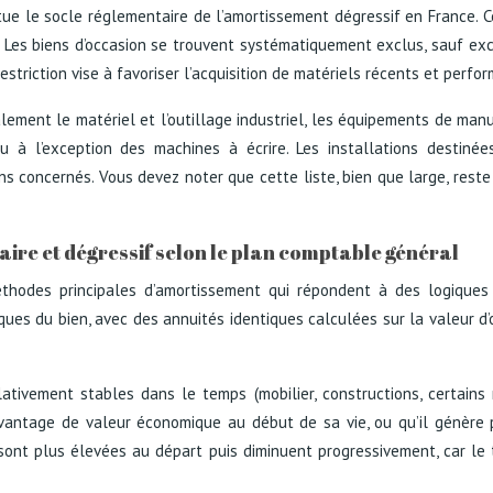
itue le socle réglementaire de l’amortissement dégressif en France. C
é. Les biens d’occasion se trouvent systématiquement exclus, sauf e
striction vise à favoriser l’acquisition de matériels récents et perfor
palement le matériel et l’outillage industriel, les équipements de man
au à l’exception des machines à écrire. Les installations destinée
 concernés. Vous devez noter que cette liste, bien que large, reste l
aire et dégressif selon le plan comptable général
odes principales d’amortissement qui répondent à des logiques di
s du bien, avec des annuités identiques calculées sur la valeur d’o
lativement stables dans le temps (mobilier, constructions, certains 
avantage de valeur économique au début de sa vie, ou qu’il génère 
ont plus élevées au départ puis diminuent progressivement, car le t