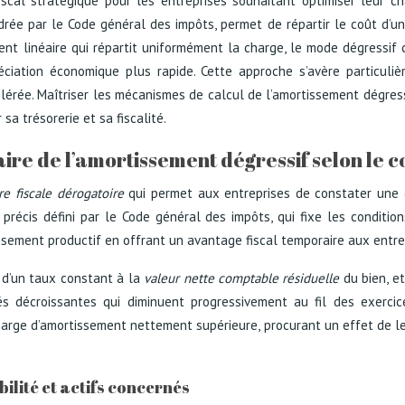
iscal stratégique pour les entreprises souhaitant optimiser leur ch
rée par le Code général des impôts, permet de répartir le coût d’un
ement linéaire qui répartit uniformément la charge, le mode dégressi
éciation économique plus rapide. Cette approche s’avère particuliè
érée. Maîtriser les mécanismes de calcul de l’amortissement dégress
 sa trésorerie et sa fiscalité.
ire de l’amortissement dégressif selon le 
e fiscale dérogatoire
qui permet aux entreprises de constater une d
précis défini par le Code général des impôts, qui fixe les conditions 
tissement productif en offrant un avantage fiscal temporaire aux entr
n d’un taux constant à la
valeur nette comptable résiduelle
du bien, e
ités décroissantes qui diminuent progressivement au fil des exerci
harge d’amortissement nettement supérieure, procurant un effet de lev
ibilité et actifs concernés