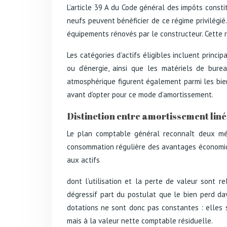
L’article 39 A du Code général des impôts const
neufs peuvent bénéficier de ce régime privilégi
équipements rénovés par le constructeur. Cette re
Les catégories d’actifs éligibles incluent princi
ou d’énergie, ainsi que les matériels de bure
atmosphérique figurent également parmi les biens
avant d’opter pour ce mode d’amortissement.
Distinction entre amortissement liné
Le plan comptable général reconnaît deux méth
consommation régulière des avantages économique
aux actifs
dont l’utilisation et la perte de valeur sont re
dégressif part du postulat que le bien perd d
dotations ne sont donc pas constantes : elles s
mais à la valeur nette comptable résiduelle.