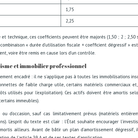
1,75
2,25
 et technique, ces coefficients peuvent être majorés (1,50 ; 2 ; 2,50 s
combinaison « durée d’utilisation fiscale + coefficient dégressif » e
nt, voire être remis en cause lors d’un contrôle.
risme et immobilier professionnel
ement encadré : il ne s’applique pas à toutes les immobilisations insc
ionnettes de faible charge utile, certains matériels commerciaux et,
s utilisés pour l’exploitation). Ces actifs doivent être amortis selo
certains immeubles).
ou d’occasion, sauf cas limitativement prévus (matériels entièrem
ns). L’esprit du texte est clair : l’État souhaite encourager l’inves
ortis ailleurs. Avant de bâtir un plan d’amortissement dégressif, 
tion de l’article 39 A et de ses textes d’application.