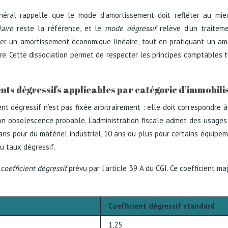
néral rappelle que le mode d’amortissement doit refléter au m
aire
reste la référence, et le
mode dégressif
relève d’un traitemen
er un amortissement économique linéaire, tout en pratiquant un amor
e. Cette dissociation permet de respecter les principes comptables to
cients dégressifs applicables par catégorie d’immobili
nt dégressif n’est pas fixée arbitrairement : elle doit correspondre à
n obsolescence probable. L’administration fiscale admet des usages
ans pour du matériel industriel, 10 ans ou plus pour certains équipeme
du taux dégressif.
n
coefficient dégressif
prévu par l’article 39 A du CGI. Ce coefficient ma
Coefficient dégressif standard
1,25