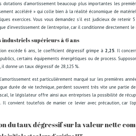
 dotations d’amortissement beaucoup plus importantes les premièr
sement accéléré » qui colle bien à la réalité économique de matériel
ues exercices. Vous vous demandez s’il est judicieux de retenir 5 
ue d’investissement de l’entreprise, car il conditionne directement le 
 industriels supérieurs à 6 ans
ation excède 6 ans, le coefficient dégressif grimpe à
2,25
. Il conce
ux publics, certains équipements énergétiques ou de process. Suppos
25, il donne un taux dégressif de 28,125 %.
e l’amortissement est particulièrement marqué sur les premières année
gue durée de vie technique, perdent souvent très vite une partie de
cal, le législateur offre ainsi aux entreprises la possibilité de réc
i. Il convient toutefois de manier ce levier avec précaution, car l’o
on du taux dégressif sur la valeur nette co