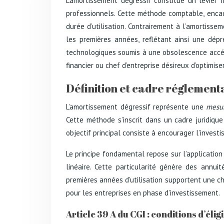
L’amortissement dégressif constitue un levier f
professionnels. Cette méthode comptable, encad
durée d’utilisation. Contrairement à l’amortiss
les premières années, reflétant ainsi une dépr
technologiques soumis à une obsolescence accél
financier ou chef d’entreprise désireux d’optimiser
Définition et cadre réglementa
L’amortissement dégressif représente une
mesur
Cette méthode s’inscrit dans un cadre juridique 
objectif principal consiste à encourager l’inves
Le principe fondamental repose sur l’applicatio
linéaire. Cette particularité génère des annu
premières années d’utilisation supportent une c
pour les entreprises en phase d’investissement.
Article 39 A du CGI : conditions d’élig