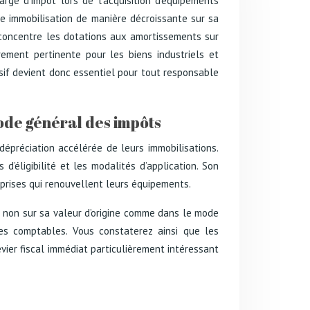
arge d’impôt lors de l’acquisition d’équipements
e immobilisation de manière décroissante sur sa
f concentre les dotations aux amortissements sur
rement pertinente pour les biens industriels et
if devient donc essentiel pour tout responsable
code général des impôts
épréciation accélérée de leurs immobilisations.
d’éligibilité et les modalités d’application. Son
eprises qui renouvellent leurs équipements.
t non sur sa valeur d’origine comme dans le mode
ces comptables. Vous constaterez ainsi que les
ier fiscal immédiat particulièrement intéressant