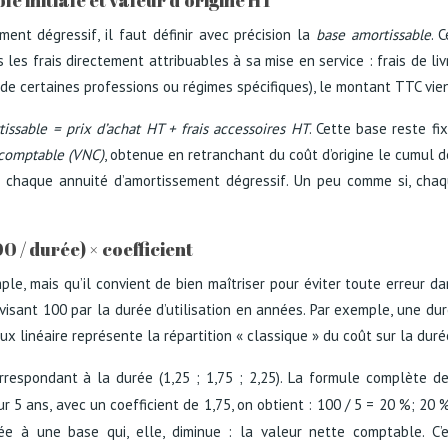
 initiale et valeur d’origine HT
ent dégressif, il faut définir avec précision la
base amortissable
. 
es frais directement attribuables à sa mise en service : frais de livr
 de certaines professions ou régimes spécifiques), le montant TTC vie
issable = prix d’achat HT + frais accessoires HT
. Cette base reste fi
 comptable (VNC)
, obtenue en retranchant du coût d’origine le cumul d
le chaque annuité d’amortissement dégressif. Un peu comme si, cha
0 / durée) × coefficient
mple, mais qu’il convient de bien maîtriser pour éviter toute erreur
divisant 100 par la durée d’utilisation en années. Par exemple, une d
x linéaire représente la répartition « classique » du coût sur la duré
rrespondant à la durée (1,25 ; 1,75 ; 2,25). La formule complète d
sur 5 ans, avec un coefficient de 1,75, on obtient : 100 / 5 = 20 %; 2
ée à une base qui, elle, diminue : la valeur nette comptable. C