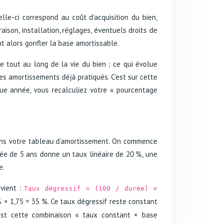
Celle-ci correspond au coût d’acquisition du bien,
aison, installation, réglages, éventuels droits de
nt alors gonfler la base amortissable.
xe tout au long de la vie du bien ; ce qui évolue
es amortissements déjà pratiqués. C’est sur cette
que année, vous recalculiez votre « pourcentage
 dans votre tableau d’amortissement. On commence
urée de 5 ans donne un taux linéaire de 20 %, une
e.
evient :
Taux dégressif = (100 / durée) ×
0 % × 1,75 = 35 %. Ce taux dégressif reste constant
’est cette combinaison « taux constant × base