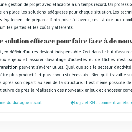
e une gestion de projet avec efficacité à un temps record. Un profess
re en place les solutions adéquates pour chaque situation. Les techn
 également de préparer l’entreprise à l’avenir, c’est-à-dire aux nom
um les pertes et les coûts y afférents.
 solution efficace pour faire face à de no
nt, en définir d’autres devient indispensable. Ceci dans le but d’assur
veaux enjeux et assurer davantage d’activités et de tâches n’est p
ansition
peuvent s’avérer utiles. Quel que soit le secteur d’activité
 être plus productif et plus connu si nécessaire. Bien qu’il travaille
ême après son départ au sein de la structure. Il est même possible 
ent suivre de près la réalisation des nouveaux enjeux et endosser corr
rme du dialogue social
Logiciel RH : comment amélio