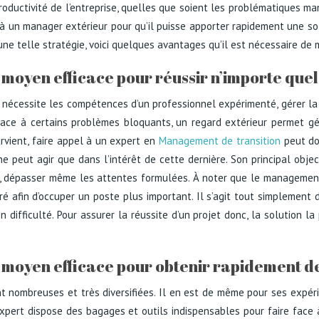
roductivité de l’entreprise, quelles que soient les problématiques m
 à un manager extérieur pour qu’il puisse apporter rapidement une sol
ne telle stratégie, voici quelques avantages qu’il est nécessaire de 
moyen efficace pour réussir n’importe quel
n
nécessite les compétences d’un professionnel expérimenté, gérer la 
t face à certains problèmes bloquants, un regard extérieur permet g
urvient, faire appel à un expert en
Management de transition
peut do
l ne peut agir que dans l’intérêt de cette dernière. Son principal obje
cas, dépasser même les attentes formulées. À noter que le management
é afin d’occuper un poste plus important. Il s’agit tout simplement d
 difficulté. Pour assurer la réussite d’un projet donc, la solution l
 moyen efficace pour obtenir rapidement de
 nombreuses et très diversifiées. Il en est de même pour ses expérien
expert dispose des bagages et outils indispensables pour faire face 